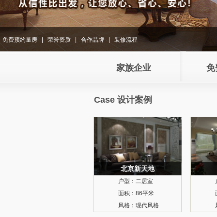
免费预约量房
|
荣誉资质
|
合作品牌
|
装修流程
家族企业
免
Case 设计案例
北京新天地
户型：
二居室
面积：
86平米
风格：
现代风格