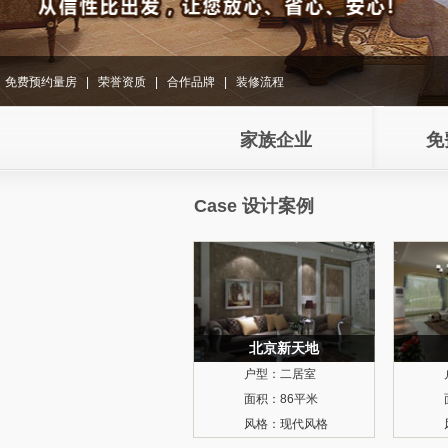
免费预约量房
|
荣誉资质
|
合作品牌
|
装修流程
家族企业
免
Case 设计案例
北京新天地
户型：
二居室
面积：
86平米
风格：
现代风格